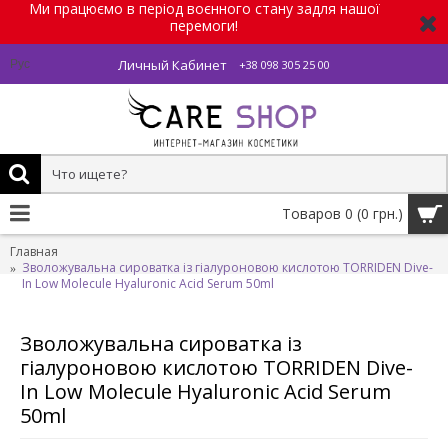
Ми працюємо в період воєнного стану задля нашої
перемоги!
Личный Кабинет
Рус
+38 098 305 25 00
Товаров 0 (0 грн.)
Главная
Зволожувальна сироватка із гіалуроновою кислотою TORRIDEN Dive-
In Low Molecule Hyaluronic Acid Serum 50ml
Зволожувальна сироватка із
гіалуроновою кислотою TORRIDEN Dive-
In Low Molecule Hyaluronic Acid Serum
50ml