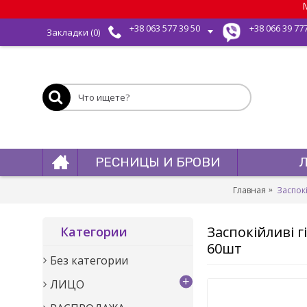
М
+38 063 577 39 50
+38 066 39 77
Закладки (
0
)
РЕСНИЦЫ И БРОВИ
Главная
Заспокі
Заспокійливі г
Категории
60шт
Без категории
+
ЛИЦО