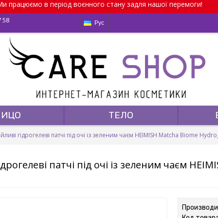
и працюємо в період воєнного стану задля нашої перемоги!
7 58
Рус
ЛИЦО
ТЕЛО
йливі гідрогелеві патчі під очі із зеленим чаєм HEIMISH Matcha Biome Hydro
ідрогелеві патчі під очі із зеленим чаєм HEIM
Производи
Код товар