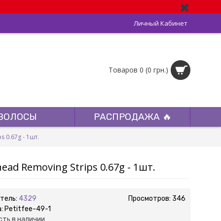
Личный Кабинет
Товаров 0 (0 грн.)
ВОЛОСЫ
РАСПРОДАЖА 🔥
 0.67g - 1шт.
ad Removing Strips 0.67g - 1шт.
тель:
4329
Просмотров: 346
а:
Petitfee-49-1
сть в наличии