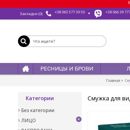
М
+38 063 577 39 50
+38 066 39 77
Закладки (
0
)
РЕСНИЦЫ И БРОВИ
Главная
Сму
Смужка для вид
Категории
Без категории
+
ЛИЦО