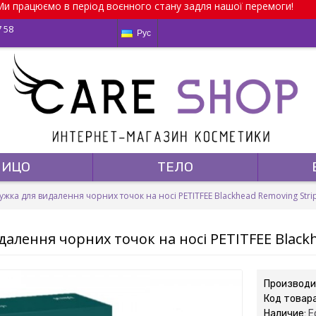
и працюємо в період воєнного стану задля нашої перемоги!
7 58
Рус
ЛИЦО
ТЕЛО
жка для видалення чорних точок на носі PETITFEE Blackhead Removing Strips
алення чорних точок на носі PETITFEE Blackhe
Производи
Код товар
Наличие:
Е