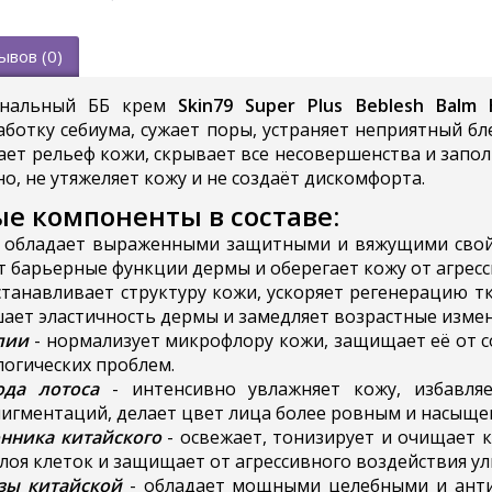
ывов (0)
ональный ББ крем
Skin79 Super Plus Beblesh Balm 
ботку себиума, сужает поры, устраняет неприятный бл
ет рельеф кожи, скрывает все несовершенства и запол
о, не утяжеляет кожу и не создаёт дискомфорта.
е компоненты в составе:
 обладает выраженными защитными и вяжущими свойс
т барьерные функции дермы и оберегает кожу от агресс
станавливает структуру кожи, ускоряет регенерацию т
шает эластичность дермы и замедляет возрастные измен
лии
- нормализует микрофлору кожи, защищает её от с
логических проблем.
ода лотоса
- интенсивно увлажняет кожу, избавля
игментаций, делает цвет лица более ровным и насыще
нника китайского
- освежает, тонизирует и очищает к
лоя клеток и защищает от агрессивного воздействия у
езы китайской
- обладает мощными целебными и анти