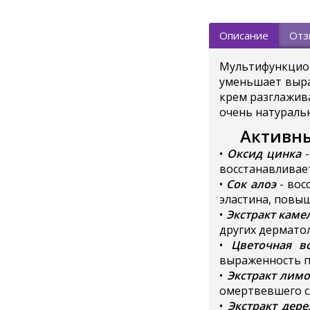
Описание
Отз
Мультифункци
уменьшает выра
крем разглажива
очень натуральн
Активны
•
Оксид цинка
-
восстанавливае
•
Сок алоэ
- вос
эластина, повы
•
Экстракт каме
других дермато
•
Цветочная в
выраженность п
•
Экстракт лимо
омертвевшего с
•
Экстракт дер