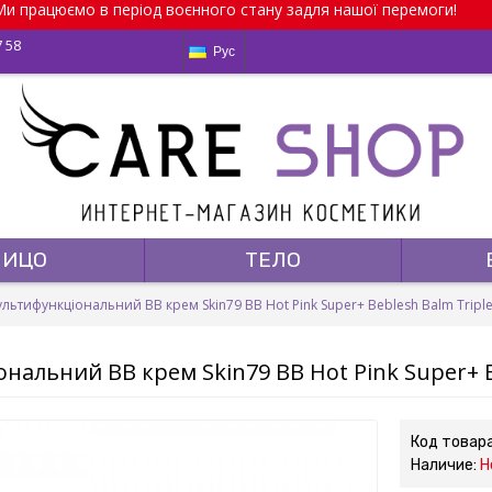
и працюємо в період воєнного стану задля нашої перемоги!
7 58
Рус
ЛИЦО
ТЕЛО
льтифункціональний ВВ крем Skin79 BB Hot Pink Super+ Beblesh Balm Triple
альний ВВ крем Skin79 BB Hot Pink Super+ Be
Код товар
Наличие:
Н