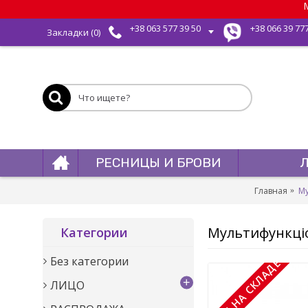
М
+38 063 577 39 50
+38 066 39 77
Закладки (
0
)
РЕСНИЦЫ И БРОВИ
Главная
Му
Мультифункціон
Категории
Без категории
НЕТ НА СКЛАДЕ
+
ЛИЦО