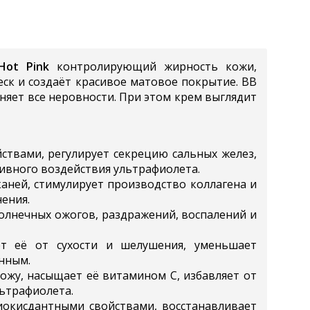
Hot Pink
контролирующий жирность кожи,
еск и создаёт красивое матовое покрытие. ВВ
няет все неровности. При этом крем выглядит
твами, регулирует секрецию сальных желез,
ивного воздействия ультрафиолета.
каней, стимулирует производство коллагена и
ения.
олнечных ожогов, раздражений, воспалений и
ет её от сухости и шелушения, уменьшает
нным.
ожу, насыщает её витамином С, избавляет от
льтрафиолета.
окисдантными свойствами, восстанавливает