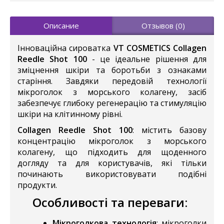
Описание
Отзывов (0)
Інноваційна сироватка
VT COSMETICS Collagen
Reedle Shot 100
- це ідеальне рішення для
зміцнення шкіри та боротьби з ознаками
старіння. Завдяки передовій технології
мікроголок з морського колагену, засіб
забезпечує глибоку регенерацію та стимуляцію
шкіри на клітинному рівні.
Collagen
Reedle Shot 100
: містить базову
концентрацію мікроголок з морського
колагену, що підходить для щоденного
догляду та для користувачів, які тільки
починають використовувати подібні
продукти.
Особливості та переваги
:
Мікроголкова технологія
: мікроголки