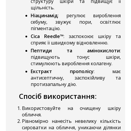
структуру шкіри та підвищує її
щільність.
Ніацинамід
: регулює вироблення
себуму, звужує пори, освітлює
пігментацію.
Cica Reedle™
: заспокоює шкіру та
сприяє її швидкому відновленню.
Пептиди та амінокислоти
:
підвищують тонус шкіри,
стимулюють вироблення колагену.
Екстракт прополісу
: має
антисептичну, заспокійливу та
протизапальну дію.
Спосіб використання
:
Використовуйте на очищену шкіру
обличчя.
Рівномірно нанесіть невелику кількість
сироватки на обличчя, уникаючи ділянки