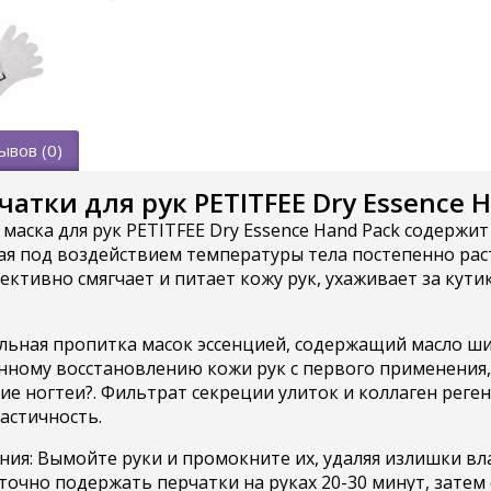
ывов (0)
атки для рук PETITFEE Dry Essence 
маска для рук PETITFEE Dry Essence Hand Pack содерж
ая под воздействием температуры тела постепенно раст
ективно смягчает и питает кожу рук, ухаживает за кути
ьная пропитка масок эссенцией, содержащий масло ши, 
нному восстановлению кожи рук с первого применения, 
ие ногтеи?. Фильтрат секреции улиток и коллаген рег
ластичность.
ия: Вымойте руки и промокните их, удаляя излишки вла
точно подержать перчатки на руках 20-30 минут, затем 