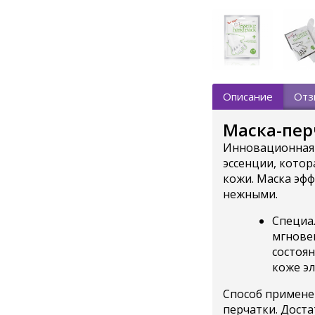
Описание
Отз
Маска-перч
Инновационная 
эссенции, котор
кожи. Маска эфф
нежными.
Специал
мгнове
состоян
коже э
Способ применен
перчатки. Доста