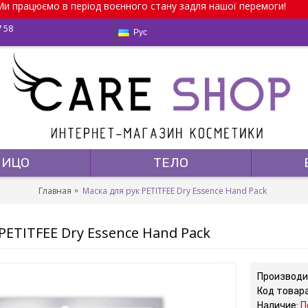
и працюємо в період воєнного стану задля нашої перемоги!
7 58
Рус
ЛИЦО
ТЕЛО
Главная
Маска для рук PETITFEE Dry Essence Hand Pack
PETITFEE Dry Essence Hand Pack
Производи
Код товар
Наличие:
П