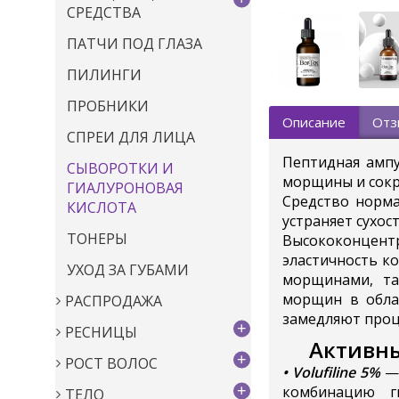
СРЕДСТВА
ПАТЧИ ПОД ГЛАЗА
ПИЛИНГИ
ПРОБНИКИ
Описание
Отз
СПРЕИ ДЛЯ ЛИЦА
Пептидная амп
СЫВОРОТКИ И
морщины и сокра
ГИАЛУРОНОВАЯ
Средство норма
КИСЛОТА
устраняет сухос
ТОНЕРЫ
Высококонцент
эластичность к
УХОД ЗА ГУБАМИ
морщинами, та
морщин в обла
РАСПРОДАЖА
замедляют проце
+
РЕСНИЦЫ
Активны
+
РОСТ ВОЛОС
• Volufiline 5%
— 
+
комбинацию ги
ТЕЛО