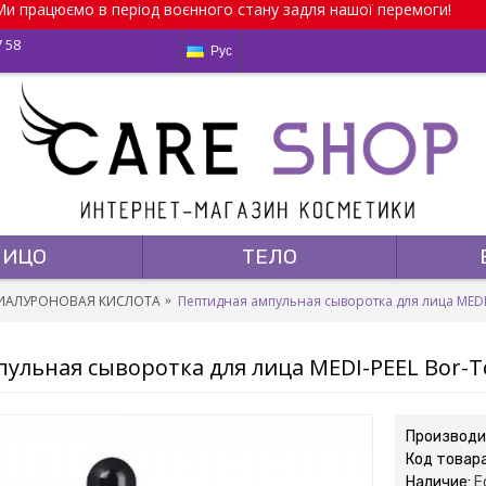
и працюємо в період воєнного стану задля нашої перемоги!
7 58
Рус
ЛИЦО
ТЕЛО
ГИАЛУРОНОВАЯ КИСЛОТА
Пептидная ампульная сыворотка для лица MEDI-
ульная сыворотка для лица MEDI-PEEL Bor-T
Производи
Код товар
Наличие:
Е