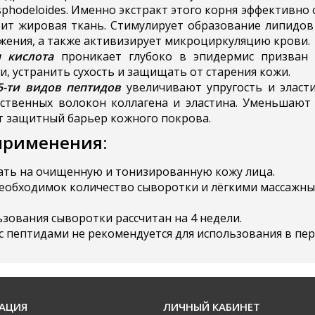
phodeloides. Именно экстракт этого корня эффективно 
оит жировая ткань. Стимулирует образование липидов 
ожения, а также активизирует микроциркуляцию крови.
я кислота
проникает глубоко в эпидермис призван
и, устранить сухость и защищать от старения кожи.
5-ти видов пептидов
увеличивают упругость и эласт
ственных волокон коллагена и эластина. Уменьшают
т защитный барьер кожного покрова.
применения:
ть на очищенную и тонизированную кожу лица.
еобходимок количество сыворотки и лёгкими массажн
ьзования сыворотки рассчитан на 4 недели.
с пептидами не рекомендуется для использования в пе
АЦИЯ
ЛИЧНЫЙ КАБИНЕТ