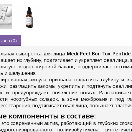
ывов (0)
ульная сыворотка для лица
Medi-Peel Bor-Tox Peptid
щает их глубину, подтягивает и укрепляет овал лица, 
лизует водно-жировой баланс, поддерживает оптима
ть и шелушения.
рированная ампула призвана сократить глубину и в
ожи, разгладить заломы, укрепить и подтянуть овал л
к и предупреждает появление новых. Разглаживае
сти носогубных складок, в зоне межбровия и под г
сс старения, подтягивает овал лица, повышает эластич
е компоненнты в составе:
это современный актив, работающий в глубоких слоях 
дрогенизированного полиизобутилена, синтетиче