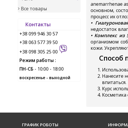
anemarrhenae as
Все товары
основном, сост
процесс их отл
• Гиалуронова
Контакты
недостаток влаг
+38 099 946 30 57
• Комплекс из 
организмом соб
+38 063 577 39 50
кожи. Укрепляю
+38 098 305 25 00
Способ 
Режим работы :
ПН-СБ
- 10:00 - 18:00
Использова
Нанесите н
воскресенье - выходной
впитаться.
Курс испол
Косметика 
ГРАФИК РОБОТЫ
ИНФОРМ