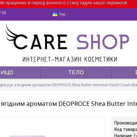
и працюємо в період воєнного стану задля нашої перемоги!
7 58
Рус
ЛИЦО
ТЕЛО
для рук з ягідним ароматом DEOPROCE Shea Butter Intensive Hand Cream Bla
 ягідним ароматом DEOPROCE Shea Butter Inte
Производи
Код товар
Наличие:
Е