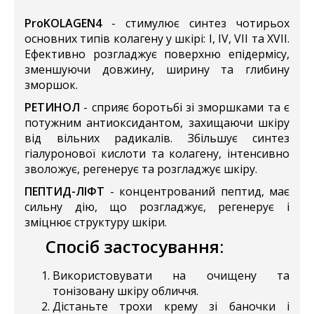
ProKOLAGEN4
- стимулює синтез чотирьох
основних типів колагену у шкірі: I, IV, VII та XVII.
Ефективно розгладжує поверхню епідермісу,
зменшуючи довжину, ширину та глибину
зморшок.
РЕТИНОЛ
- сприяє боротьбі зі зморшками та є
потужним антиоксидантом, захищаючи шкіру
від вільних радикалів. Збільшує синтез
гіалуронової кислоти та колагену, інтенсивно
зволожує, регенерує та розгладжує шкіру.
ПЕПТИД-ЛІФТ
- концентрований пептид, має
сильну дію, що розгладжує, регенерує і
зміцнює структуру шкіри.
Спосіб застосування:
Використовувати на очищену та
тонізовану шкіру обличчя.
Дістаньте трохи крему зі баночки і