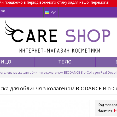
и працюємо в період воєнного стану задля нашої перемоги!
7 58
Рус
ЛИЦО
ТЕЛО
рогелева маска для обличчя з колагеном BIODANCE Bio-Collagen Real Deep 
ска для обличчя з колагеном BIODANCE Bio-Co
Код товар
Наличие:
Н