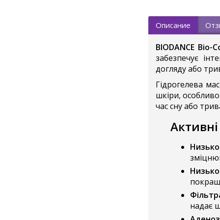
Описание
Отз
BIODANCE Bio-C
забезпечує інт
догляду або три
Гідрогелева ма
шкіри, особливо
час сну або три
Активні
Низько
зміцнюю
Низько
покращу
Фільтр
надає ш
Аденоз