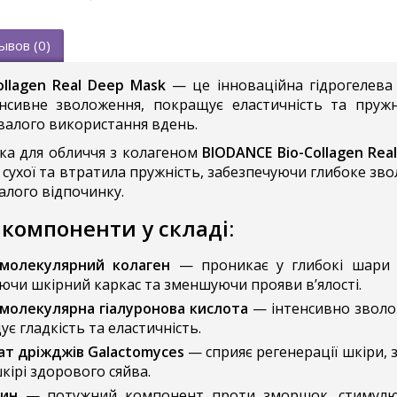
ывов (0)
ollagen Real Deep Mask
— це інноваційна гідрогелева
енсивне зволоження, покращує еластичність та пружн
валого використання вдень.
ска для обличчя з колагеном
BIODANCE Bio-Collagen Rea
 сухої та втратила пружність, забезпечуючи глибоке зв
валого відпочинку.
 компоненти у складі:
молекулярний колаген
— проникає у глибокі шари шк
чи шкірний каркас та зменшуючи прояви в’ялості.
молекулярна гіалуронова кислота
— інтенсивно зволож
є гладкість та еластичність.
ат дріжджів Galactomyces
— сприяє регенерації шкіри,
кірі здорового сяйва.
ин
— потужний компонент проти зморшок, стимулює