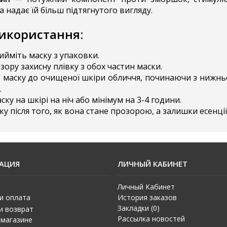
а надає їй більш підтягнутого вигляду.
використання:
ийміть маску з упаковки.
зору захисну плівку з обох частин маски.
 маску до очищеної шкіри обличчя, починаючи з нижньо
.
ку на шкірі на ніч або мінімум на 3-4 години.
ку після того, як вона стане прозорою, а залишки есенці
АЦИЯ
ЛИЧНЫЙ КАБИНЕТ
Личный Кабинет
и оплата
История заказов
Закладки (
0
)
и возврат
Рассылка новостей
 магазине