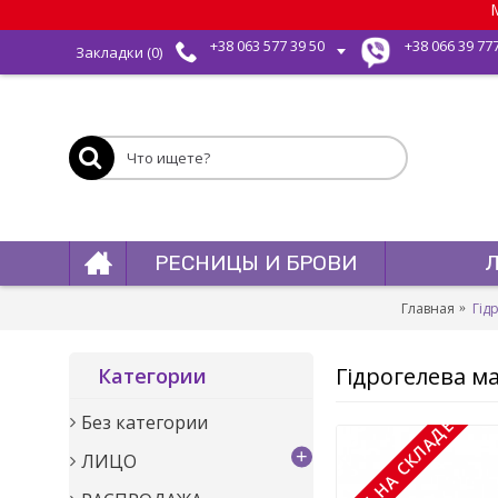
М
+38 063 577 39 50
+38 066 39 77
Закладки (
0
)
РЕСНИЦЫ И БРОВИ
Главная
Гід
Гідрогелева ма
Категории
Без категории
НЕТ НА СКЛАДЕ
+
ЛИЦО