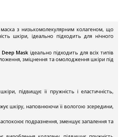
 маска з низькомолекулярним колагеном, що
ість шкіри, ідеально підходить для нічного
l Deep Mask
ідеально підходить для всіх типів
оложення, зміцнення та омолодження шкіри під
іри, підвищує її пружність і еластичність,
ує шкіру, наповнюючи її вологою зсередини,
 заспокоює подразнення, зменшує запалення та
 вироблення колагену, підвищує пружність