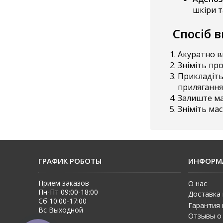
шкіри т
Спосіб 
Акуратно в
Зніміть про
Прикладіть
прилягання
Залиште мас
Зніміть мас
ГРАФИК РОБОТЫ
ИНФОРМ
Прием заказов
О нас
Пн-Пт 09:00-18:00
Доставка 
Сб 10:00-17:00
Гарантия 
Вс Выходной
Отзывы о