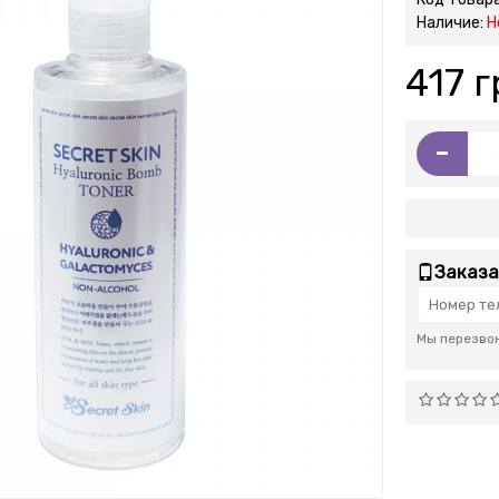
Наличие:
Н
417 г
-
Заказа
Мы перезвон