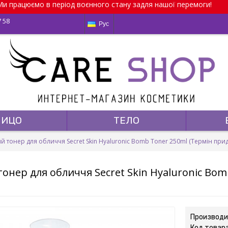
и працюємо в період воєнного стану задля нашої перемоги!
7 58
Рус
ЛИЦО
ТЕЛО
й тонер для обличчя Secret Skin Hyaluronic Bomb Toner 250ml (Термін прида
онер для обличчя Secret Skin Hyaluronic Bom
Производи
Код товар