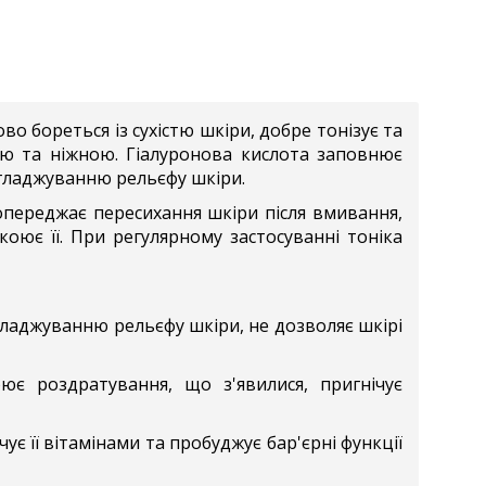
во бореться із сухістю шкіри, добре тонізує та
ою та ніжною. Гіалуронова кислота заповнює
згладжуванню рельєфу шкіри.
переджає пересихання шкіри після вмивання,
оює її. При регулярному застосуванні тоніка
аджуванню рельєфу шкіри, не дозволяє шкірі
ює роздратування, що з'явилися, пригнічує
ує її вітамінами та пробуджує бар'єрні функції