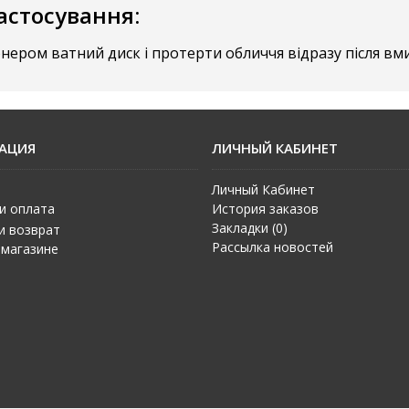
застосування:
нером ватний диск і протерти обличчя відразу після вм
АЦИЯ
ЛИЧНЫЙ КАБИНЕТ
Личный Кабинет
и оплата
История заказов
Закладки (
0
)
и возврат
Рассылка новостей
 магазине