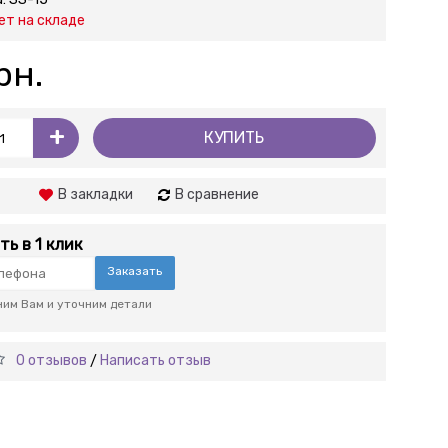
ет на складе
рн.
+
КУПИТЬ
В закладки
В сравнение
ть в 1 клик
Заказать
им Вам и уточним детали
0 отзывов
Написать отзыв
/