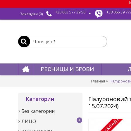
М
+38 063 577 39 50
+38 066 39 77
Закладки (
0
)
РЕСНИЦЫ И БРОВИ
Главная
Гіалуронови
Гіалуроновий т
Категории
15.07.2024)
Без категории
+
ЛИЦО