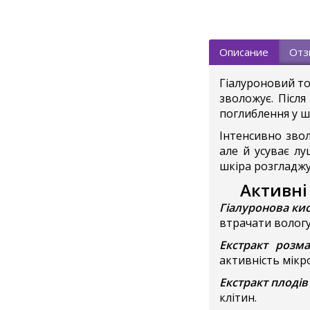
Описание
Отз
Гіалуроновий т
зволожує. Післ
поглиблення у ш
Інтенсивно зво
але й усуває лу
шкіра розгладжу
Активні
Гіалуронова ки
втрачати вологу
Екстракт розм
активність мікро
Екстракт плодів
клітин.