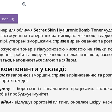
ывов (0)
онер для обличчя
Secret Skin Hyaluronic Bomb Toner
чудо
я застосування тонера шкіра виглядає м'якшою, гладк
кірі, утворені зморшками, сприяє вирівнюванню та ро
ложуючий тонер з гіалуроновою кислотою не тільки по
щення, робить шкіру м'якшою та еластичнішою, заспок
ється, наповнюється силою та сяйвом.
 компоненти у складі:
слота
заповнює зморшки, сприяє вирівнюванню та розгл
 протягом дня.
арину
- бореться із запальними процесами, заспоко
бів і пробуджує імунітет.
 айви
- відлущує ороговілі клітини, оновлює шкіру, насич