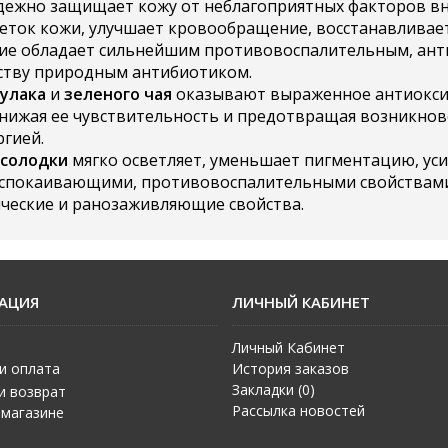
дежно защищает кожу от неблагоприятных факторов вн
еток кожи, улучшает кровообращение, восстанавливает
ение обладает сильнейшим противовоспалительным, ан
еству природным антибиотиком.
улака
и
зеленого чая
оказывают выраженное антиокси
снижая ее чувствительность и предотвращая возникнов
ргией.
 солодки
мягко осветляет, уменьшает пигментацию, уси
спокаивающими, противовоспалительными свойствами.
ческие и ранозаживляющие свойства.
АЦИЯ
ЛИЧНЫЙ КАБИНЕТ
Личный Кабинет
и оплата
История заказов
Закладки (
0
)
и возврат
Рассылка новостей
 магазине