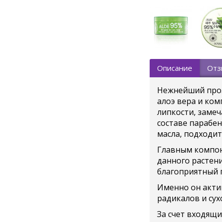
Описание
Отз
Нежнейший про
алоэ вера и ком
липкости, замеч
составе парабен
масла, подходит
Главным компоне
данного растени
благоприятный г
Именно он актив
радикалов и сух
За счет входящи