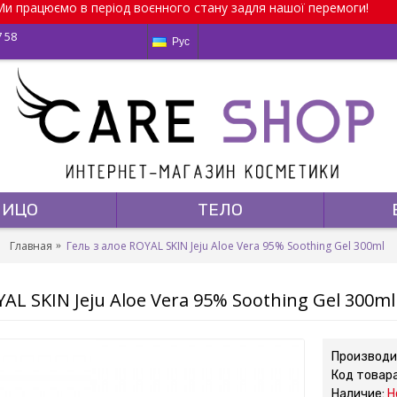
и працюємо в період воєнного стану задля нашої перемоги!
7 58
Рус
ЛИЦО
ТЕЛО
Главная
Гель з алое ROYAL SKIN Jeju Aloe Vera 95% Soothing Gel 300ml
YAL SKIN Jeju Aloe Vera 95% Soothing Gel 300ml
Производи
Код товар
Наличие:
Н