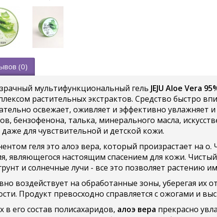
ывов (0)
зрачный мультифункциональный гель
JEJU Aloe Vera 95
плексом растительных экстрактов. Средство быстро впит
ательно освежает, оживляет и эффективно увлажняет и с
ов, бензофенона, талька, минерального масла, искусст
 даже для чувствительной и детской кожи.
нтом геля это алоэ вера, который произрастает на о. 
я, являющегося настоящим спасением для кожи. Чистый 
рунт и солнечные лучи - все это позволяет растению и
но воздействует на обработанные зоны, уберегая их о
ости. Продукт превосходно справляется с ожогами и вы
х в его состав полисахаридов,
алоэ вера
прекрасно увла