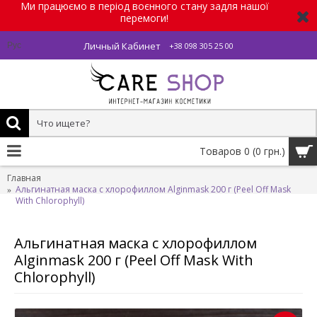
Ми працюємо в період воєнного стану задля нашої
перемоги!
Личный Кабинет
Рус
+38 098 305 25 00
Товаров 0 (0 грн.)
Главная
Альгинатная маска с хлорофиллом Alginmask 200 г (Peel Off Mask
With Chlorophyll)
Альгинатная маска с хлорофиллом
Alginmask 200 г (Peel Off Mask With
Chlorophyll)