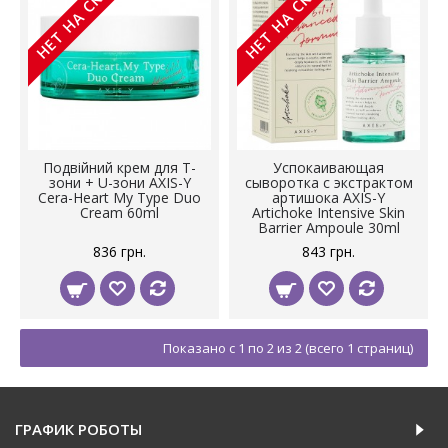
НЕТ НА СКЛАДЕ
НЕТ НА СКЛАДЕ
Подвійний крем для T-
Успокаивающая
зони + U-зони AXIS-Y
сыворотка с экстрактом
Cera-Heart My Type Duo
артишока AXIS-Y
Cream 60ml
Artichoke Intensive Skin
Barrier Ampoule 30ml
836 грн.
843 грн.
Показано с 1 по 2 из 2 (всего 1 страниц)
ГРАФИК РОБОТЫ