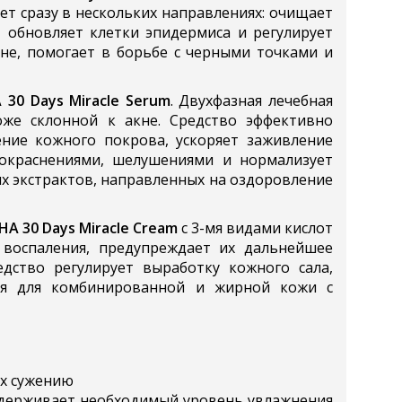
ет сразу в нескольких направлениях: очищает
, обновляет клетки эпидермиса и регулирует
кне, помогает в борьбе с черными точками и
30 Days Miracle Serum
. Двухфазная лечебная
же склонной к акне. Средство эффективно
ние кожного покрова, ускоряет заживление
покраснениями, шелушениями и нормализует
ых экстрактов, направленных на оздоровление
A 30 Days Miracle Cream
с 3-мя видами кислот
 воспаления, предупреждает их дальнейшее
едство регулирует выработку кожного сала,
тся для комбинированной и жирной кожи с
их сужению
оддерживает необходимый уровень увлажнения