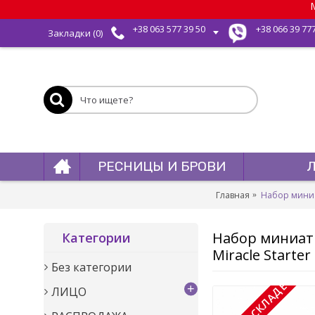
М
+38 063 577 39 50
+38 066 39 77
Закладки (
0
)
РЕСНИЦЫ И БРОВИ
Главная
Набор миниат
Набор миниатю
Категории
Miracle Starter 
Без категории
+
ЛИЦО