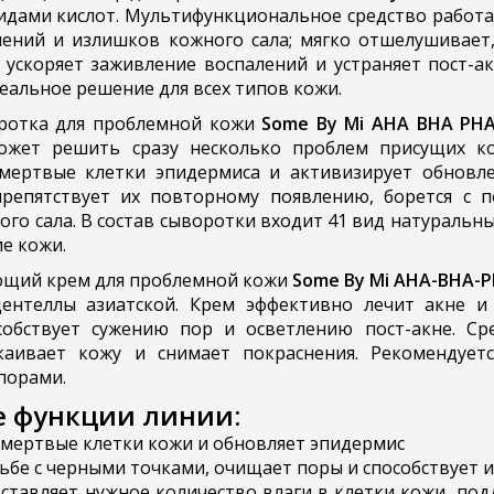
видами кислот. Мультифункциональное средство работа
нений и излишков кожного сала; мягко отшелушивает
 ускоряет заживление воспалений и устраняет пост-а
еальное решение для всех типов кожи.
оротка для проблемной кожи
Some By Mi AHA BHA PHA 
ожет решить сразу несколько проблем присущих ко
мертвые клетки эпидермиса и активизирует обновле
препятствует их повторному появлению, борется с 
го сала. В состав сыворотки входит 41 вид натуральн
е кожи.
ющий крем для проблемной кожи
Some By Mi AHA-BHA-PH
центеллы азиатской. Крем эффективно лечит акне и
собствует сужению пор и осветлению пост-акне. Ср
окаивает кожу и снимает покраснения. Рекомендуе
порами.
е функции линии:
 мертвые клетки кожи и обновляет эпидермис
рьбе с черными точками, очищает поры и способствует 
поставляет нужное количество влаги в клетки кожи, п