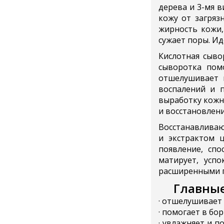
дерева и 3-мя 
кожу от загряз
жирность кожи,
сужает поры. Ид
Кислотная сыв
сыворотка пом
отшелушивает 
воспалений и 
выработку кожно
и восстановлени
Восстанавлива
и экстрактом 
появление, спо
матирует, усп
расширенными 
Главны
· отшелушивает
· помогает в бо
· увлажняет и 