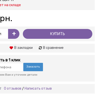
ет на складе
рн.
+
КУПИТЬ
В закладки
В сравнение
ть в 1 клик
Заказать
им Вам и уточним детали
0 отзывов
Написать отзыв
/