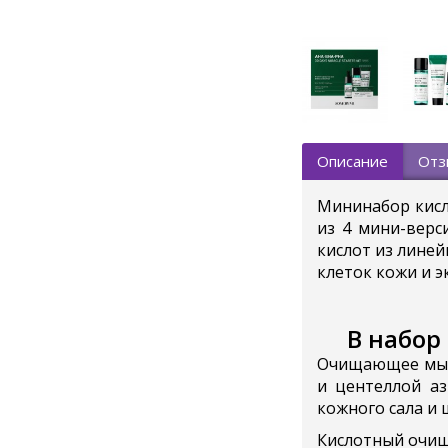
Описание
Отз
Мининабор кисл
из 4 мини-верс
кислот из линей
клеток кожи и э
В набор
Очищающее мыл
и центеллой аз
кожного сала и 
Кислотный очи