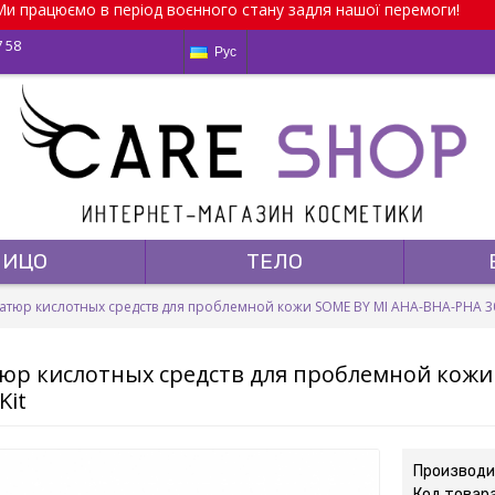
и працюємо в період воєнного стану задля нашої перемоги!
7 58
Рус
ЛИЦО
ТЕЛО
юр кислотных средств для проблемной кожи SOME BY MI AHA-BHA-PHA 30 Da
р кислотных средств для проблемной кожи 
Kit
Производи
Код товар