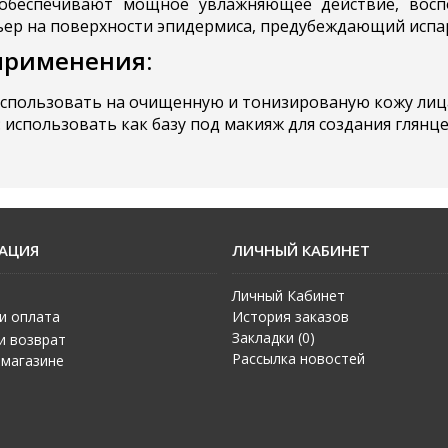
 обеспечивают мощное увлажняющее действие, восп
ер на поверхности эпидермиса, предубеждающий испар
применения:
спользовать на очищенную и тонизированую кожу лица
: использовать как базу под макияж для создания гля
АЦИЯ
ЛИЧНЫЙ КАБИНЕТ
Личный Кабинет
и оплата
История заказов
Закладки (
0
)
и возврат
Рассылка новостей
 магазине