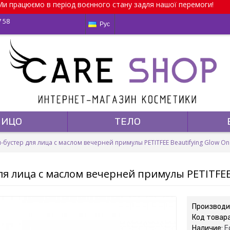
и працюємо в період воєнного стану задля нашої перемоги!
7 58
Рус
ЛИЦО
ТЕЛО
-бустер для лица с маслом вечерней примулы PETITFEE Beautifying Glow On
ля лица с маслом вечерней примулы PETITFEE 
Производи
Код товар
Наличие:
Е