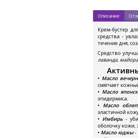
Описание
Отз
Крем-бустер дл
средства - увл
течение дня, со
Средство улучш
лаванда
,
майор
Активны
•
Масло вечер
смягчает кожный
•
Масло японс
эпидермиса.
•
Масло облеп
эластичной кож
•
Имбирь
- уб
оболочку кожи, 
•
Масло
юджы
-