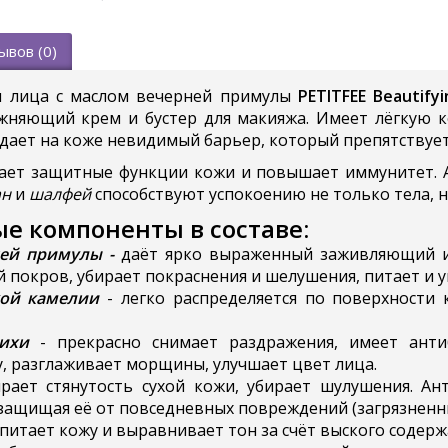
ывов (0)
я лица с маслом вечерней примулы
PETITFEE Beautify
ажняющий крем и бустер для макияжа. Имеет лёгкую
здает на коже невидимый барьер, который препятствует
ает защитные функции кожи и повышает иммунитет. А
ан
и
шалфей
способствуют успокоению не только тела, н
е компоненты в составе:
ней примулы
-
даёт ярко выраженный заживляющий и
 покров, убирает покраснения и шелушения, питает и 
кой камелии
- легко распределяется по поверхности
ихи
- прекрасно снимает раздражения, имеет анти
у, разглаживает морщины, улучшает цвет лица.
ирает стянутость сухой кожи, убирает шулушения. 
защищая её от повседневных повреждений (загрязненны
 питает кожу и выравнивает тон за счёт выского содерж