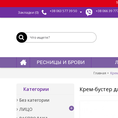
М
+38 063 577 39 50
+38 066 39 77
Закладки (
0
)
РЕСНИЦЫ И БРОВИ
Главная
Крем
Крем-бустер д
Категории
Без категории
+
ЛИЦО