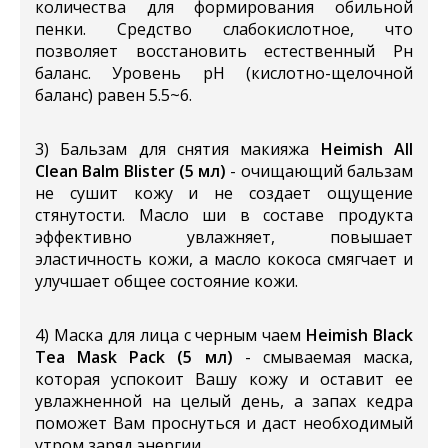
количества для формирования обильной
пенки. Средство слабокислотное, что
позволяет восстановить естественный Рн
баланс. Уровень pH (кислотно-щелочной
баланс) равен 5.5~6.
3) Бальзам для снятия макияжа
Heimish All
Clean Balm Blister
(5 мл)
- очищающий бальзам
не сушит кожу и не создает ощущение
стянутости. Масло ши в составе продукта
эффективно увлажняет, повышает
эластичность кожи, а масло кокоса смягчает и
улучшает общее состояние кожи.
4) Маска для лица с черным чаем
Heimish Black
Tea Mask Pack
(5 мл)
- смываемая маска,
которая успокоит Вашу кожу и оставит ее
увлажненной на целый день, а запах кедра
поможет Вам проснуться и даст необходимый
утром заряд энергии.