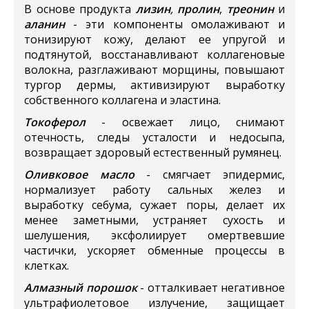
В основе продукта
лизин
,
пролин
,
треонин
и
аланин
- эти компоненты омолаживают и
тонизируют кожу, делают ее упругой и
подтянутой, восстанавливают коллагеновые
волокна, разглаживают морщины, повышают
тургор дермы, активизируют выработку
собственного коллагена и эластина.
Токоферол
- освежает лицо, снимают
отечность, следы усталости и недосыпа,
возвращает здоровый естественный румянец.
Оливковое масло
- смягчает эпидермис,
нормализует работу сальных желез и
выработку себума, сужает поры, делает их
менее заметными, устраняет сухость и
шелушения, эксфолиирует омертвевшие
частички, ускоряет обменные процессы в
клетках.
Алмазный порошок
- отталкивает негативное
ультрафиолетовое излучение, защищает