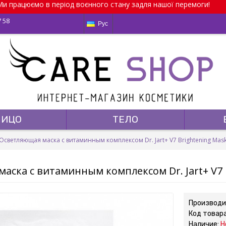
и працюємо в період воєнного стану задля нашої перемоги!
7 58
Рус
ЛИЦО
ТЕЛО
Осветляющая маска с витаминным комплексом Dr. Jart+ V7 Brightening Mask 
аска с витаминным комплексом Dr. Jart+ V7 B
Производи
Код товар
Наличие:
Н