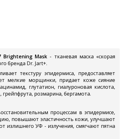
7 Brightening Mask
- тканевая маска «скорая
 бренда Dr. Jart+.
ивает текстуру эпидермиса, предоставляет
ает мелкие морщинки, придает коже сияние
ацинамид, глутатион, гиалуроновая кислота,
, грейпфрута, розмарина, бергамота.
восстановительным процессам в эпидермисе,
цию, повышают эластичность кожи, улучшают
т излишнего УФ - излучения, смягчают пятна