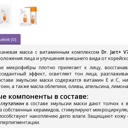
ывов (0)
каневая маска с витаминным комплексом
Dr. Jart+ V
ложения лица и улучшения внешнего вида от корейского
е микрофибры плотно прилегает к лицу, восстанавл
сидантный эффект, осветляет тон лица, разглажив
оставе эмульсии маски содержатся витамин Е и С, ни
тоин, а также масла облепихи, оливы, апельсина, лимона
е компоненты в составе:
и
глутатион
в составе эмульсии маски дают толчок к 
з собственных керамидов, стимулируют микроциркуля
пособствуют накоплению депо влаги. Защищают кожу о
иперпигментации.