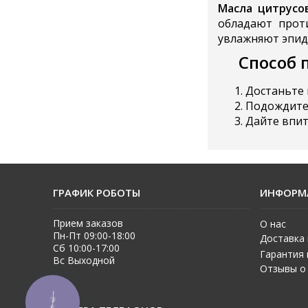
Масла цитрусо
обладают проти
увлажняют эпиде
Способ 
Достаньте 
Подождите 
Дайте впи
ГРАФИК РОБОТЫ
ИНФОРМ
Прием заказов
О нас
Пн-Пт 09:00-18:00
Доставка 
Сб 10:00-17:00
Гарантия 
Вс Выходной
Отзывы о
КНОПКА
ЗВ'ЯЗКУ