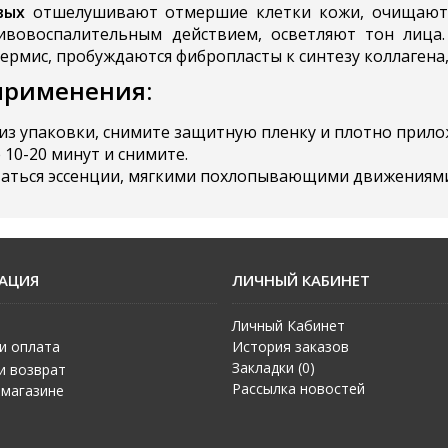
вых
отшелушивают отмершие клетки кожи, очищают 
вовоспалительным действием, осветляют тон лица. 
рмис, пробуждаются фибропласты к синтезу коллагена, 
применения:
из упаковки, снимите защитную пленку и плотно прило
10-20 минут и снимите.
таться эссенции, мягкими похлопывающими движениями
АЦИЯ
ЛИЧНЫЙ КАБИНЕТ
Личный Кабинет
и оплата
История заказов
Закладки (
0
)
и возврат
Рассылка новостей
 магазине