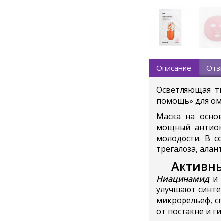
Описание
Отз
Осветляющая т
помощь» для омо
Маска на основ
мощный антиок
молодости. В с
трегалоза, алан
Активны
Ниацинамид
улучшают синте
микрорельеф, с
от постакне и г