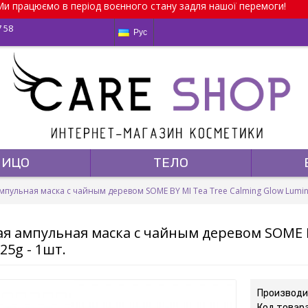
и працюємо в період воєнного стану задля нашої перемоги!
7 58
Рус
ЛИЦО
ТЕЛО
пульная маска с чайным деревом SOME BY MI Tea Tree Calming Glow Lumin
 ампульная маска с чайным деревом SOME B
25g - 1шт.
Производи
Код товар