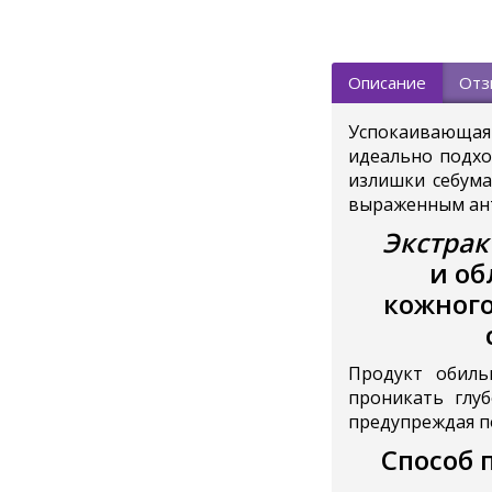
Описание
Отз
Успокаивающая
идеально подхо
излишки себума
выраженным ант
Экстрак
и об
кожного
Продукт обиль
проникать глу
предупреждая п
Способ 