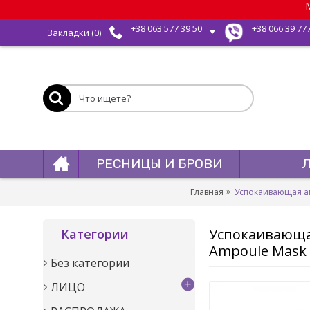
М
+38 063 577 39 50
+38 066 39 77
Закладки (
0
)
РЕСНИЦЫ И БРОВИ
Главная
Успокаивающая ам
Успокаивающая
Категории
Ampoule Mask 
Без категории
+
ЛИЦО