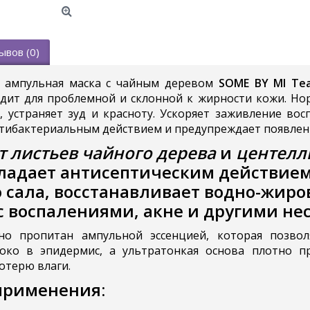
ывов (0)
 ампульная маска с чайным деревом
SOME BY MI Tea
дит для проблемной и склонной к жирности кожи. Нор
, устраняет зуд и красноту. Ускоряет заживление во
ибактериальным действием и предупреждает появлен
т листьев чайного дерева
и
центелл
ладает антисептическим действием
 сала, восстанавливает водно-жиров
с воспалениями, акне и другими н
но пропитан ампульной эссенцией, которая позво
боко в эпидермис, а ультратонкая основа плотно п
отерю влаги.
применения: