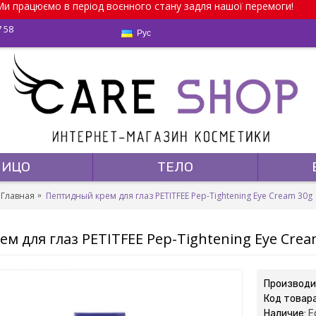
и працюємо в період воєнного стану задля нашої перемоги!
7 58
Рус
ЛИЦО
ТЕЛО
Главная
Пептидный крем для глаз PETITFEE Pep-Tightening Eye Cream 30g
м для глаз PETITFEE Pep-Tightening Eye Crea
Производи
Код товар
Наличие:
Е