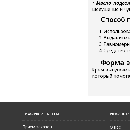
• Масло подсо
шелушение и чу
Способ 
Использова
Выдавите н
Равномерно
Средство п
Форма 
Крем выпускаетс
который помога
ГРАФИК РОБОТЫ
ИНФОРМ
Прием заказов
О нас