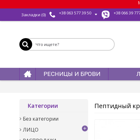
М
+38 063 577 39 50
+38 066 39 77
Закладки (
0
)
РЕСНИЦЫ И БРОВИ
Пептидный кре
Категории
Без категории
+
ЛИЦО