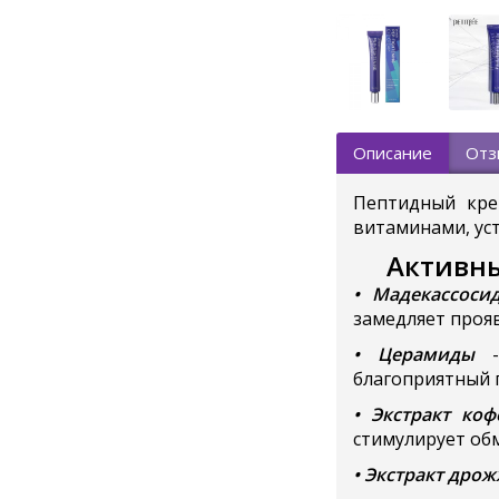
Описание
Отз
Пептидный кре
витаминами, уст
Активны
• Мадекассоси
замедляет проя
• Церамиды
- 
благоприятный г
• Экстракт коф
стимулирует об
• Экстракт дро