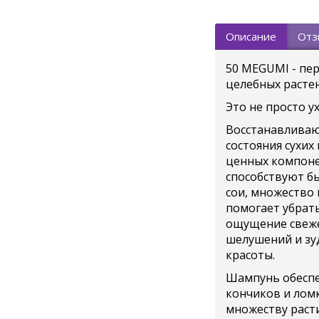
Описание
Отз
50 MEGUMI - пер
целебных растен
Это не просто у
Восстанавливаю
состояния сухи
ценных компоне
способствуют бы
сои, множество 
помогает убрать
ощущение свежес
шелушений и зу
красоты.
Шампунь обеспе
кончиков и ломк
множеству раст