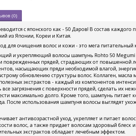
ывов (0)
еводится с японского как - 50 Даров! В состав каждого
ий из Японии, Кореи и Китая.
ход для очищения волос и кожи - это мега питательный 
щий и укрепляющий волосы шампунь Rohto 50 Megumi Sh
х и поврежденных прядей, страдающих от повышенной ло
нтов, насыщающих пряди необходимой влагой, энергие
строму обновлению структуры волос. Коллаген, масла 
полезных экстрактов - каждый из компонентов интенси
 все загрязнения с поверхности прядей, сделать их н
ти максимально долго. Кроме того, шампунь питает ко
да. После использования шампуня волосы выглядят ухо
чивает антивозрастной уход, укрепляет и питает воло
ости волос, а также придает волосам здоровый блеск и
ительных экстрактов обладает лечебным эффектом.