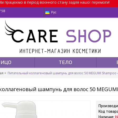
и працюємо в період воєнного стану задля нашої перемоги!
7 58
Рус
ЛИЦО
ТЕЛО
ая
Питательный коллагеновый шампунь для волос 50 MEGUMI Shampoo 
коллагеновый шампунь для волос 50 MEGUM
Производи
Код товар
Наличие:
Н